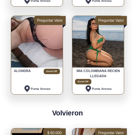
Punta Arenas
Punta Arenas
Preguntar Valor
Preguntar Valor
ALONDRA
MIA COLOMBIANA RECIEN
Escort VIP
LLEGADA
Escort VIP
Punta Arenas
Punta Arenas
Volvieron
$ 60.000
Preguntar Valor