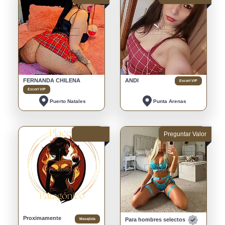
FERNANDA CHILENA
ANDI
Escort VIP
Escort VIP
Puerto Natales
Punta Arenas
Preguntar Valor
Proximamente
Masajista
Para hombres selectos