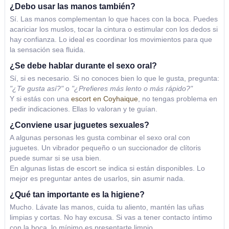
¿Debo usar las manos también?
Sí. Las manos complementan lo que haces con la boca. Puedes
acariciar los muslos, tocar la cintura o estimular con los dedos si
hay confianza. Lo ideal es coordinar los movimientos para que
la sensación sea fluida.
¿Se debe hablar durante el sexo oral?
Sí, si es necesario. Si no conoces bien lo que le gusta, pregunta:
"¿Te gusta así?"
o
"¿Prefieres más lento o más rápido?"
Y si estás con una
escort en Coyhaique
, no tengas problema en
pedir indicaciones. Ellas lo valoran y te guían.
¿Conviene usar juguetes sexuales?
A algunas personas les gusta combinar el sexo oral con
juguetes. Un vibrador pequeño o un succionador de clítoris
puede sumar si se usa bien.
En algunas listas de escort se indica si están disponibles. Lo
mejor es preguntar antes de usarlos, sin asumir nada.
¿Qué tan importante es la higiene?
Mucho. Lávate las manos, cuida tu aliento, mantén las uñas
limpias y cortas. No hay excusa. Si vas a tener contacto íntimo
con la boca, lo mínimo es presentarte limpio.