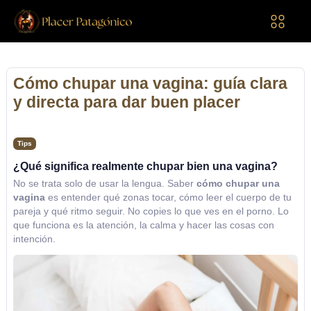
Cómo chupar una vagina: guía clara
y directa para dar buen placer
Tips
¿Qué significa realmente chupar bien una vagina?
No se trata solo de usar la lengua. Saber
cómo chupar una
vagina
es entender qué zonas tocar, cómo leer el cuerpo de tu
pareja y qué ritmo seguir. No copies lo que ves en el porno. Lo
que funciona es la atención, la calma y hacer las cosas con
intención.