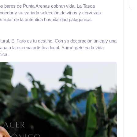
os bares de Punta Arenas cobran vida. La Tasca
ogedor y su variada selección de vinos y cervezas
isfrutar de la auténtica hospitalidad patagónica.
ural, El Faro es tu destino. Con su decoración única y una
ana a la escena artística local. Sumérgete en la vida
ica.