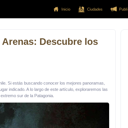
Inicio
Ciudades
Publí
 Arenas: Descubre los
Chile. Si estás buscando conocer los mejores panoramas,
ugar indicado. A lo largo de este artículo, exploraremos las
 extremo sur de la Patagonia.