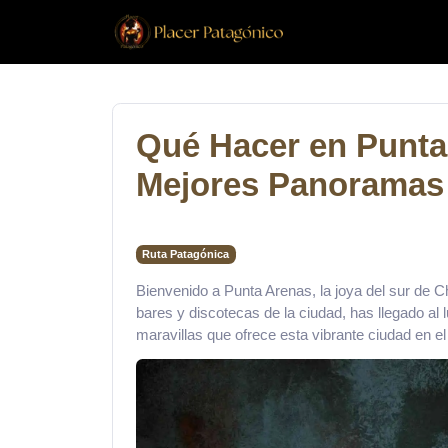
Qué Hacer en Punta
Mejores Panoramas
Ruta Patagónica
Bienvenido a Punta Arenas, la joya del sur de 
bares y discotecas de la ciudad, has llegado al l
maravillas que ofrece esta vibrante ciudad en el