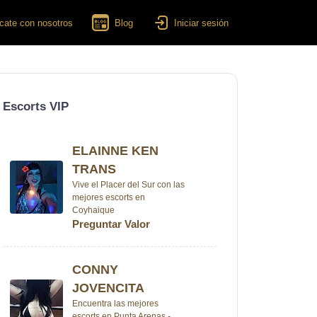
cate con nosotros
Blog
Iniciar sesión
Escorts VIP
ELAINNE KEN
TRANS
Vive el Placer del Sur con las
mejores escorts en
Coyhaique
Preguntar Valor
CONNY
JOVENCITA
Encuentra las mejores
escorts en Punta Arenas -