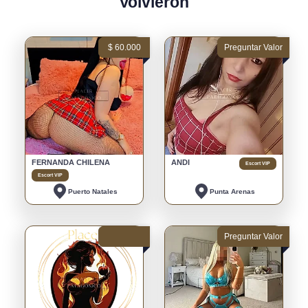
Volvieron
$ 60.000
Preguntar Valor
FERNANDA CHILENA
ANDI
Escort VIP
Escort VIP
Puerto Natales
Punta Arenas
Preguntar Valor