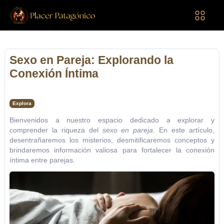
Sexo en Pareja: Explorando la
Conexión Íntima
Explora
Bienvenidos a nuestro espacio dedicado a explorar y
comprender la riqueza del
sexo en pareja
. En este artículo,
desentrañaremos los misterios, desmitificaremos conceptos y
brindaremos información valiosa para fortalecer la conexión
íntima entre parejas.