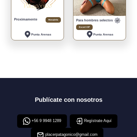
Proximamente
Masajista
Para hombres selectos
Escort VIP
Punta Arenas
Punta Arenas
Publícate con nosotros
+56 9 9948 1289
Regístrate Aquí
placerpatagonico@gmail.com