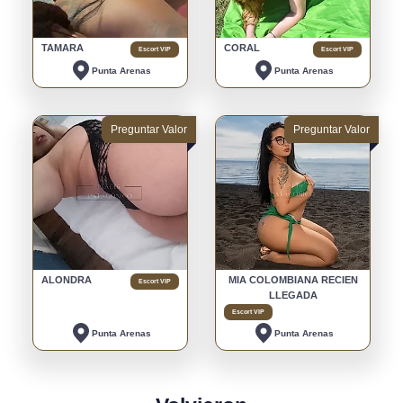
TAMARA
CORAL
Escort VIP
Escort VIP
Punta Arenas
Punta Arenas
Preguntar Valor
Preguntar Valor
ALONDRA
MIA COLOMBIANA RECIEN
Escort VIP
LLEGADA
Escort VIP
Punta Arenas
Punta Arenas