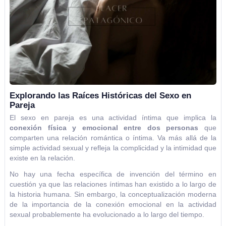
Explorando las Raíces Históricas del Sexo en
Pareja
El sexo en pareja es una actividad íntima que implica la
conexión física y emocional entre dos personas
que
comparten una relación romántica o íntima. Va más allá de la
simple actividad sexual y refleja la complicidad y la intimidad que
existe en la relación.
No hay una fecha específica de invención del término en
cuestión ya que las relaciones íntimas han existido a lo largo de
la historia humana. Sin embargo, la conceptualización moderna
de la importancia de la conexión emocional en la actividad
sexual probablemente ha evolucionado a lo largo del tiempo.